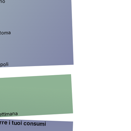
lano
, Roma
apoli
 settimana
urre i tuoi consumi