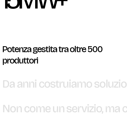
Potenza gestita tra oltre 500
produttori
Da
anni
costruiamo
soluzio
Non
come
un
servizio,
ma