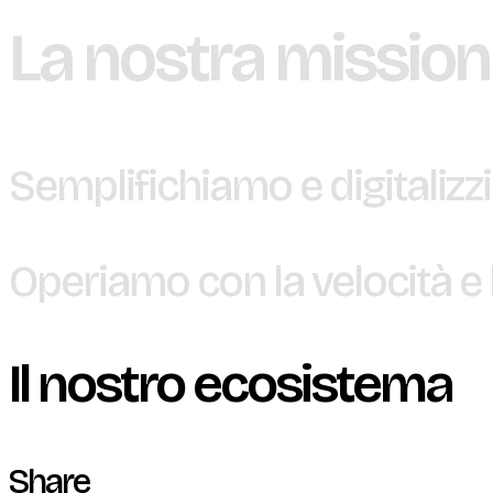
La
nostra
mission
Semplifichiamo
e
digitaliz
Operiamo
con
la
velocità
e
Il nostro ecosistema
Share