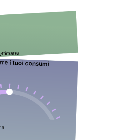
 settimana
urre i tuoi consumi
 ora