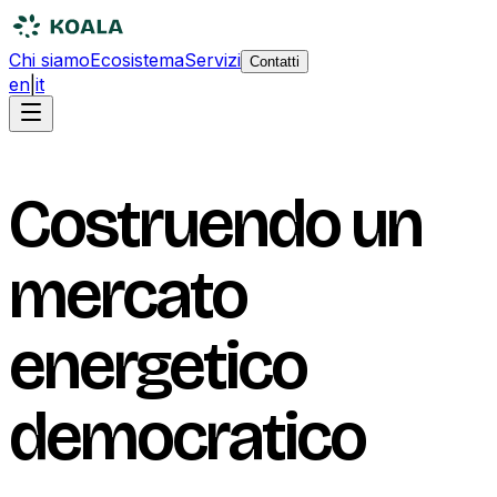
Chi siamo
Ecosistema
Servizi
Contatti
en
|
it
Costruendo un
mercato
energetico
democratico